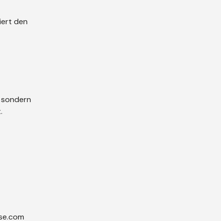
iert den
— sondern
.
se.com