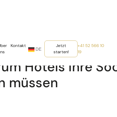
Über
Kontakt
Jetzt
+41 52 566 10
DE
uns
starten!
19
rum Hotels ihre So
en müssen