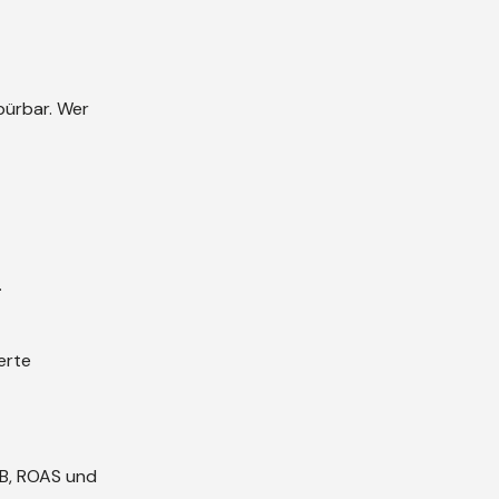
pürbar. Wer
.
erte
PB, ROAS und