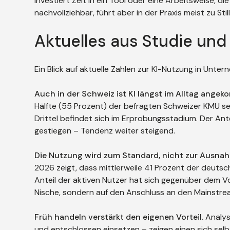
investiert Zeit in ein Tool oder eine Arbeitsweise, di
nachvollziehbar, führt aber in der Praxis meist zu S
Aktuelles aus Studie und 
Ein Blick auf aktuelle Zahlen zur KI-Nutzung in Unter
Auch in der Schweiz ist KI längst im Alltag ange
Hälfte (55 Prozent) der befragten Schweizer KMU setz
Drittel befindet sich im Erprobungsstadium. Der An
gestiegen – Tendenz weiter steigend.
Die Nutzung wird zum Standard, nicht zur Ausna
2026 zeigt, dass mittlerweile 41 Prozent der deutsc
Anteil der aktiven Nutzer hat sich gegenüber dem Vo
Nische, sondern auf den Anschluss an den Mainstre
Früh handeln verstärkt den eigenen Vorteil.
Analys
und entschlossen einsetzen – zeigen einen sich selb