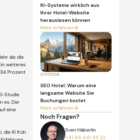
KI-Systeme wirklich aus
Ihrer Hotel-Website
herauslesen können
Mehr erfahren
hr als die
Ein weiteres
f 34 Prozent
27.07.2026
SEO Hotel: Warum eine
langsame Website Sie
KI-Studie
Buchungen kostet
n es. Der
Mehr erfahren
uf eine
Noch Fragen?
Sven Häberlin
die KI früh
+41 44 441 45 22
 Erfahrung,