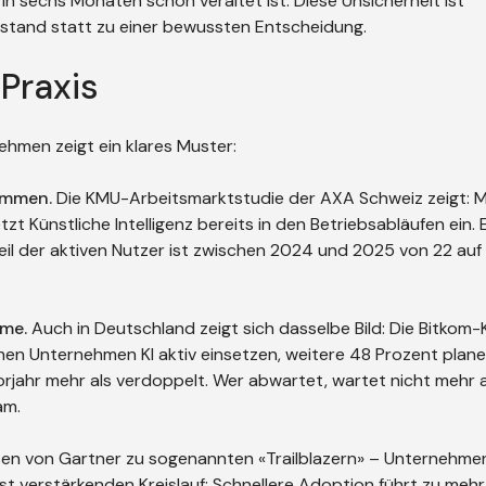
e in sechs Monaten schon veraltet ist. Diese Unsicherheit ist
tillstand statt zu einer bewussten Entscheidung.
Praxis
nehmen zeigt ein klares Muster:
kommen.
Die KMU-Arbeitsmarktstudie der AXA Schweiz zeigt: Me
t Künstliche Intelligenz bereits in den Betriebsabläufen ein. 
teil der aktiven Nutzer ist zwischen 2024 und 2025 von 22 au
hme.
Auch in Deutschland zeigt sich dasselbe Bild: Die Bitkom-
hen Unternehmen KI aktiv einsetzen, weitere 48 Prozent plane
rjahr mehr als verdoppelt. Wer abwartet, wartet nicht mehr a
am.
en von Gartner zu sogenannten «Trailblazern» – Unternehmen, 
st verstärkenden Kreislauf: Schnellere Adoption führt zu mehr