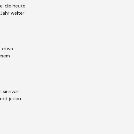
be, die heute
Jahr weiter
 – etwa
iesem
 sinnvoll
lebt jeden