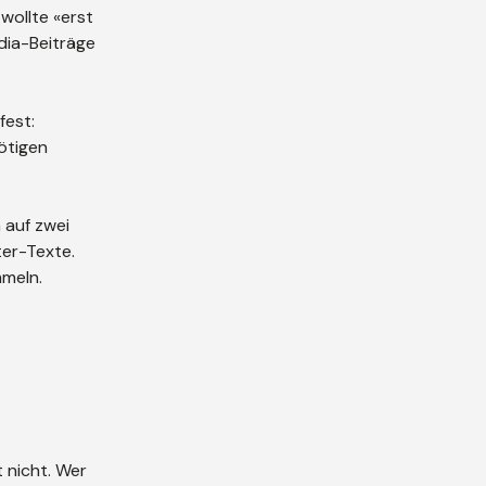
wollte «erst
dia-Beiträge
fest:
ötigen
 auf zwei
ter-Texte.
mmeln.
t nicht. Wer