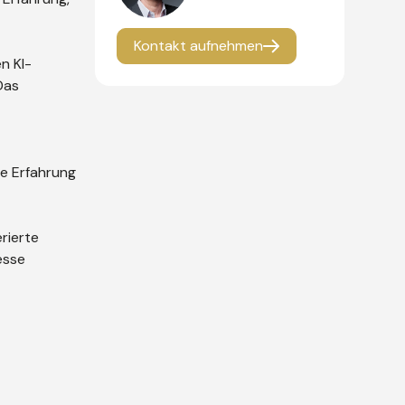
Kontakt aufnehmen
n KI-
Das
se Erfahrung
rierte
esse