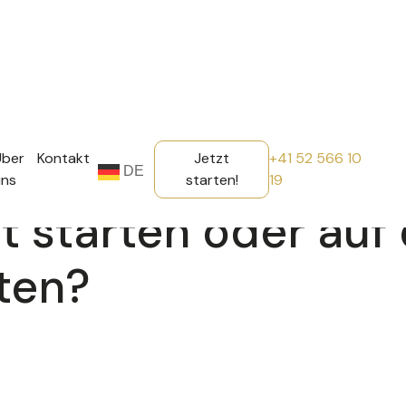
Über
Kontakt
Jetzt
+41 52 566 10
DE
uns
starten!
19
zt starten oder auf
ten?