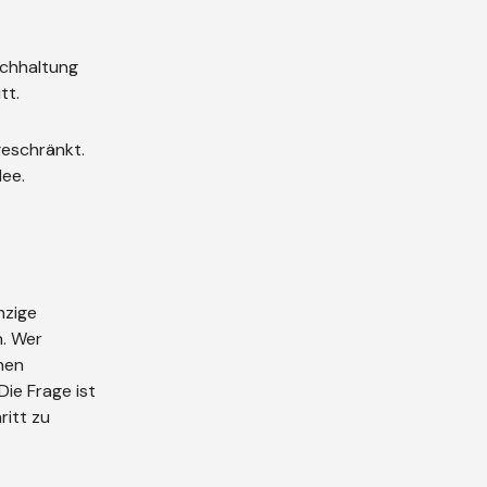
uchhaltung
tt.
geschränkt.
dee.
nzige
n. Wer
enen
ie Frage ist
ritt zu