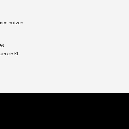
hmen nutzen
26
um ein KI-